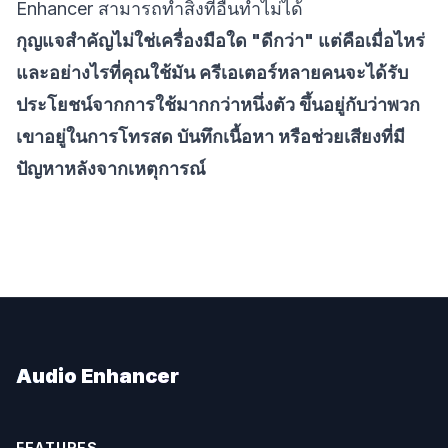
Enhancer สามารถทำสิ่งที่อื่นทำไม่ได้
กุญแจสำคัญไม่ใช่เครื่องมือใด "ดีกว่า" แต่คือเมื่อไหร่
และอย่างไรที่คุณใช้มัน ครีเอเตอร์หลายคนจะได้รับ
ประโยชน์จากการใช้มากกว่าหนึ่งตัว ขึ้นอยู่กับว่าพวก
เขาอยู่ในการโทรสด บันทึกเนื้อหา หรือช่วยเสียงที่มี
ปัญหาหลังจากเหตุการณ์
Audio Enhancer
FEATURES