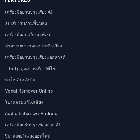
เครื่องมือปรับปรุงเสียง AI
ลบเสียงรบกวนพื้นหลัง
เครื่องมือลบเสียงสะท้อน
ทำความสะอาดการบันทึกเสียง
เครื่องมือปรับปรุงเสียงพอดคาสต์
ปรับปรุงคุณภาพเสียงวิดีโอ
ทำให้เสียงดังขึ้น
Vocal Remover Online
โปรแกรมแก้ไขเสียง
Audio Enhancer Android
เครื่องมือปรับปรุงเพลงด้วย AI
รีมาสเตอร์เพลงออนไลน์