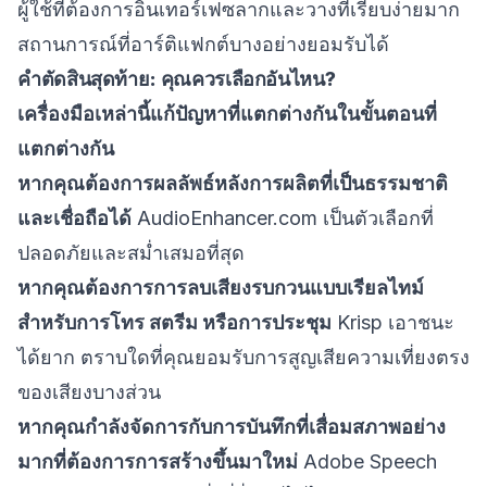
ผู้ใช้ที่ต้องการอินเทอร์เฟซลากและวางที่เรียบง่ายมาก
สถานการณ์ที่อาร์ติแฟกต์บางอย่างยอมรับได้
คำตัดสินสุดท้าย: คุณควรเลือกอันไหน?
เครื่องมือเหล่านี้แก้ปัญหาที่แตกต่างกันในขั้นตอนที่
แตกต่างกัน
หากคุณต้องการผลลัพธ์หลังการผลิตที่เป็นธรรมชาติ
และเชื่อถือได้
AudioEnhancer.com เป็นตัวเลือกที่
ปลอดภัยและสม่ำเสมอที่สุด
หากคุณต้องการการลบเสียงรบกวนแบบเรียลไทม์
สำหรับการโทร สตรีม หรือการประชุม
Krisp เอาชนะ
ได้ยาก ตราบใดที่คุณยอมรับการสูญเสียความเที่ยงตรง
ของเสียงบางส่วน
หากคุณกำลังจัดการกับการบันทึกที่เสื่อมสภาพอย่าง
มากที่ต้องการการสร้างขึ้นมาใหม่
Adobe Speech