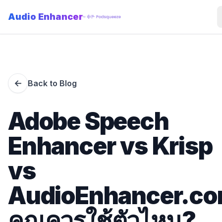
Audio Enhancer
←
Back to Blog
Adobe Speech
Enhancer vs Krisp
vs
AudioEnhancer.co
คุณควรใช้ตัวไหน?