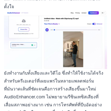
ตั้งใจ
ยังทำงานกับทั้งเสียงและวิดีโอ ซึ่งทำให้ใช้งานได้จริง
สำหรับครีเอเตอร์ที่เผยแพร่ในหลายแพลตฟอร์ม
ที่มันวาดเส้นที่ชัดเจนคือการสร้างเสียงขึ้นมาใหม่
AudioEnhancer.com ไม่พยายามรีซินเทซิสเสียงที่
เสื่อมสภาพอย่างมาก เช่น การโทรศัพท์ที่บีบอัดอย่าง