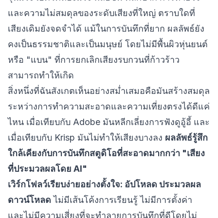
และความไม่สมดุลของระดับเสียงที่ใหญ่ ตราบใดที่
เสียงเดิมยังจดจำได้ แม้ในการบันทึกที่ยาก ผลลัพธ์ยัง
คงเป็นธรรมชาติและเป็นมนุษย์ โดยไม่มีพื้นผิวหุ่นยนต์
หรือ "แบน" ที่การยกเลิกเสียงรบกวนที่ก้าวร้าว
สามารถทำให้เกิด
สิ่งหนึ่งที่ฉันสังเกตเห็นอย่างสม่ำเสมอคือมันสร้างสมดุล
ระหว่างการทำความสะอาดและความเที่ยงตรงได้ดีแค่
ไหน เมื่อเทียบกับ Adobe มันหลีกเลี่ยงการฟังดูอู้อี้ และ
เมื่อเทียบกับ Krisp มันไม่ทำให้เสียงบางลง
ผลลัพธ์รู้สึก
ใกล้เคียงกับการบันทึกสตูดิโอที่สะอาดมากกว่า "เสียง
ที่ประมวลผลโดย AI"
เวิร์กโฟลว์เรียบง่ายอย่างตั้งใจ: อัปโหลด ประมวลผล
ดาวน์โหลด
ไม่มีเส้นโค้งการเรียนรู้ ไม่มีการตั้งค่า
และไม่มีความเสี่ยงที่จะทำลายการบันทึกที่ดีโดยไม่